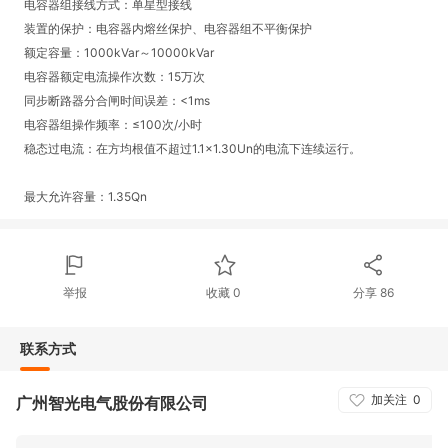
电容器组接线方式：单星型接线
装置的保护：电容器内熔丝保护、电容器组不平衡保护
额定容量：
1000kVar
～
10000kVar
电容器额定电流操作次数：
15
万次
同步断路器分合闸时间误差：
<1ms
电容器组操作频率：
≤100
次
/
小时
稳态过电流：在方均根值不超过
1.1×1.30Un
的电流下连续运行。
最大允许容量：
1.35Qn
举报
收藏
0
分享
86
联系方式
加关注
0
广州智光电气股份有限公司