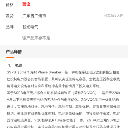
价格
面议
发货
广东省广州市
付款后3天内
品牌
智光电气
该产品库存不足
产品详情
1、
概述
SSPB
（
Smart Split Phase Breaker
）是一种能在系统电压波形的指定相位
处投切电力设备的智能装置，其可以实现使得电容器、空载变压器和空载线
路等电力设备在对自身和系统冲击最小的情况下投入电力系统。
基于
SSPB
电压无功综合自动补偿成套装置（简称
ZG-VQC
），适用于
220k
V
及以下电压等级变电站的无功补偿与电压优化。
ZG-VQC
采用一体化结构
设计，实施就地取样、就地补偿、就地控制、就地保护。装置集电容器分组
投切、变压器有载调压优化控制、电容器微机保护、电容器操作录波、电容
器谐波电流测量、
VQC
控制及
RTU
等多功能于一体。
ZG-VQC
运用
SSPB
进
行电容器过零投切，实现电容器分组按需过零自动投切及变压器有载调压优