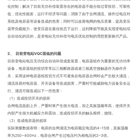
化控制；解决了目前无功补偿装置存在的电容器不能分组过零投切，可靠性
低，优化性能差，运行不经济等问题；消除了由于合闸涌流、操作过电压对
系统及电容器等设备造成的危害；同时可以改善电网的电压质量，提高变压
器带负载能力，使变压器在最佳状态下运行，达到降损节能及实现变电站综
合自动化的目的，是变电站无功补偿与电压优化控制的理想更新换代产品。
2、
目前变电站
VQC
面临的问题
目前变电站电压无功综合自动补偿成套装置，电容器组作为重要的无功功率
设备，电容器组的投切常常以三相断路器或者三相真空接触器作为操作开
关，采用这种电容器组投切方式不可避免在电容器合闸时会产生较大涌流，
涌流容易对电容器、开关设备等造成损害，严重时可能威胁电力设备安全运
行。涌流可能造成以下一些危害：
（
1
）造成投切开关的损坏
合闸电流急剧上升，严重时将产生很大电流，加之其振荡频率高，使得开关
内部产生很大机械应力和震动，造成投切开关的触头熔焊，烧毁。
（
2
）造成电容器的损坏
实际测量数据表明：电容的合闸涌流为电容额定电流的
4~15
倍，其振荡频
率为
250~400Hz
，电容合闸产生过电压约为相电压的
2~3
倍。