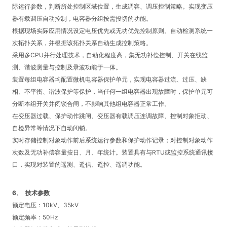
际运行参数，判断所处控制区域位置，生成调容、调压控制策略。实现变压
器有载调压自动控制，电容器分组按需投切的功能。
根据现场实际应用情况设定电压优先或无功优先控制原则。自动检测系统一
次拓扑关系，并根据该拓扑关系自动生成控制策略。
采用多
CPU
并行处理技术，自动化程度高，集无功补偿控制、开关在线监
测、谐波测量与控制及录波功能于一体。
装置每组电容器均配置微机电容器保护单元，实现电容器过流、过压、缺
相、不平衡、谐波保护等保护，当任何一组电容器出现故障时，保护单元可
分断本组开关并闭锁合闸，不影响其他组电容器正常工作。
在变压器过载、保护动作跳闸、变压器有载调压连调故障、控制对象拒动、
自检异常等情况下自动闭锁。
实时存储控制对象动作前后系统运行参数和保护动作记录；对控制对象动作
次数及无功补偿容量按日、月、年统计。装置具有与
RTU
或监控系统通讯接
口，实现对装置的遥测、遥信、遥控、遥调功能。
6、
技术参数
额定电压：
10kV
、
35kV
额定频率：
50Hz