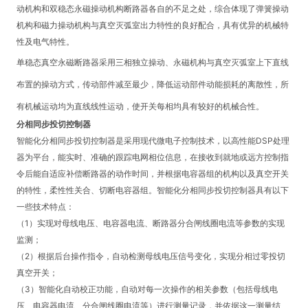
动机构和双稳态永磁操动机构断路器各自的不足之处，综合体现了弹簧操动
机构和磁力操动机构与真空灭弧室出力特性的良好配合，具有优异的机械特
性及电气特性。
单稳态真空永磁断路器采用三相独立操动、永磁机构与真空灭弧室上下直线
布置的操动方式，传动部件减至最少，降低运动部件动能损耗的离散性，所
有机械运动均为直线线性运动，使开关每相均具有较好的机械合性。
分相同步投切控制器
智能化分相同步投切控制器是采用现代微电子控制技术，以高性能
DSP
处理
器为平台，能实时、准确的跟踪电网相位信息，在接收到就地或远方控制指
令后能自适应补偿断路器的动作时间，并根据电容器组的机构以及真空开关
的特性，柔性性关合、切断电容器组。智能化分相同步投切控制器具有以下
一些技术特点：
（
1
）实现对母线电压、电容器电流、断路器分合闸线圈电流等参数的实现
监测；
（
2
）根据后台操作指令，自动检测母线电压信号变化，实现分相过零投切
真空开关；
（
3
）智能化自动校正功能，自动对每一次操作的相关参数（包括母线电
压、电容器电流、分合闸线圈电流等）进行测量记录，并依据这一测量结