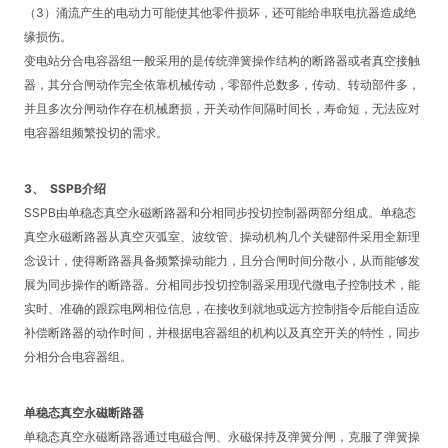
（
3
）涌流产生的电动力可能使其他零件损坏，还可能给串联电抗器造成绝
缘损伤。
变电站分合电容器组一般采用的是传统弹簧操作结构的断路器或者真空接触
器，其分合闸动作完全依靠机械传动，零部件总数多，传动、转动部件多，
并且多次分闸动作存在机械磨损，开关动作间隔时间长，寿命短，无法应对
电容器组频繁投切的需求。
3、
SSPB
介绍
SSPB
由单稳态真空永磁断路器和分相同步投切控制器两部分组成。单稳态
真空永磁断路器从真空灭弧室、波纹管、操动机构几个关键部件采用全新理
念设计，使得断路器具备频繁操动能力，且分合闸时间分散小，从而能够发
展为同步操作的断路器。分相同步投切控制器采用现代微电子控制技术，能
实时、准确的跟踪电网相位信息，在接收到就地或远方控制指令后能自适应
补偿断路器的动作时间，并根据电容器组的机构以及真空开关的特性，同步
分相分合电容器组。
单稳态真空永磁断路器
单稳态真空永磁断路器通过电磁合闸、永磁保持及弹簧分闸，克服了弹簧操