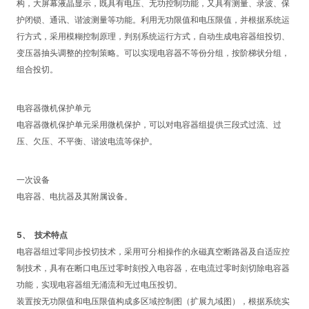
构，大屏幕液晶显示，既具有电压、无功控制功能，又具有测量、录波、保
护闭锁、通讯、谐波测量等功能。利用无功限值和电压限值，并根据系统运
行方式，采用模糊控制原理，判别系统运行方式，自动生成电容器组投切、
变压器抽头调整的控制策略。可以实现电容器不等份分组，按阶梯状分组，
组合投切。
电容器微机保护单元
电容器微机保护单元采用微机保护，可以对电容器组提供三段式过流、过
压、欠压、不平衡、谐波电流等保护。
一次设备
电容器、电抗器及其附属设备。
5、
技术特点
电容器组过零同步投切技术，采用可分相操作的永磁真空断路器及自适应控
制技术，具有在断口电压过零时刻投入电容器，在电流过零时刻切除电容器
功能，实现电容器组无涌流和无过电压投切。
装置按无功限值和电压限值构成多区域控制图（扩展九域图），根据系统实