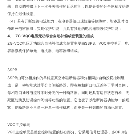
果，自动调整修正下一次开关操作的延迟时间，以使开关的分合闸精度始终
保持在最佳状态。
（
4
）具有开断短路电流能力，在电容器组出现短路等故障时，能够及时动
作断开电容器组，实现保护功能，并具有独创的电容器谐波保护功能；
4、
ZG-VQC
电压无功综合自动补偿成套装置的组成
ZG-VQC
电压无功综合自动补偿成套装置主要由
SSPB
、
VQC
主控单元、电
容器微机保护单元、电抗器、电容器组组成。
SSPB
SSPB
由可分相操作的单稳态真空永磁断路器和分相同步自动投切控制组
成，是一种智能式过零分合闸断路器。即在每相断口电压差等于零时合闸，
每相断口通过电流过零时分闸的一种断路器。同时还具有运行状态自检、无
死区防跳及防误操作闭锁等功能的装置。它改变了以往断路器功能单一的现
状，使断路器不再是一种单一操作机构，而更是一种智能的自动化装置。
VQC
主控单元
VQC
主控单元是整套控制装置的核心部分。它采用信号处理器，多
CPU
结